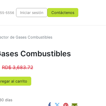
Iniciar sesión
Contáctenos
555-5556
ector de Gases Combustibles
Gases Combustibles
RD$
3,683.72
egar al carrito
30 días