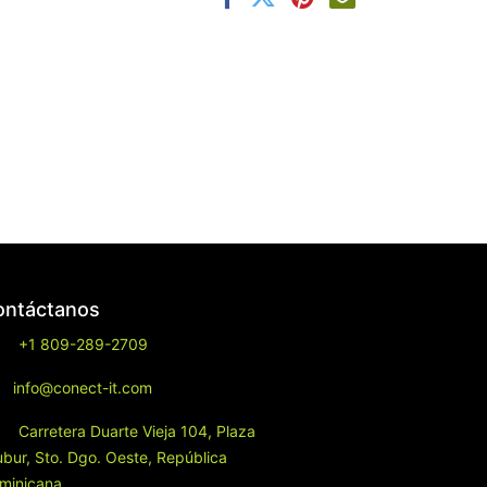
ontáctanos
+1 809-289-2709
info@conect-it.com
Carretera Duarte Vieja 104, Plaza
ubur, Sto. Dgo. Oeste, República
minicana