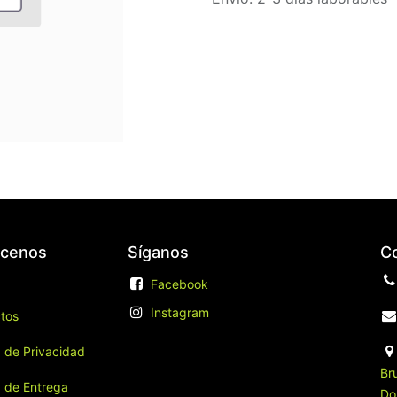
cenos
Síganos
C
​
Facebook
Instagram
tos
a de Privacidad
Br
a de Entrega
Do