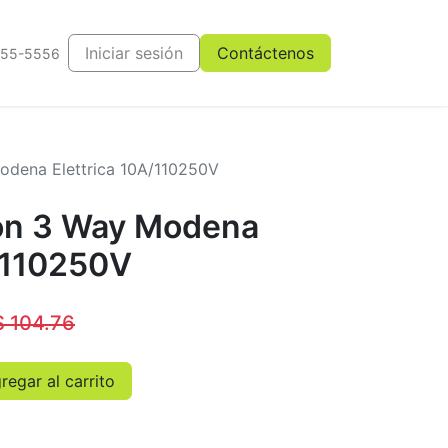
Iniciar sesión
Contáctenos
555-5556
odena Elettrica 10A/110250V
on 3 Way Modena
A/110250V
$
104.76
egar al carrito