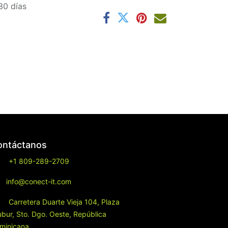
30 días
ontáctanos
+1 809-289-2709
info@conect-it.com
Carretera Duarte Vieja 104, Plaza
ubur, Sto. Dgo. Oeste, República
minicana