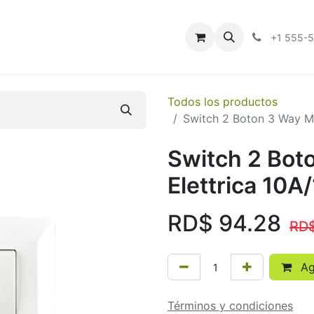
Quiénes Somos
Contáctenos
Ayuda
+1 555-
Todos los productos
Switch 2 Boton 3 Way M
Switch 2 Bot
Elettrica 10
RD$
94.28
RD
Agr
Términos y condiciones