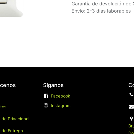
Garantía de devolución de 
Envío: 2-3 días laborables
cenos
Síganos
C
​
Facebook
Instagram
tos
a de Privacidad
Br
a de Entrega
Do