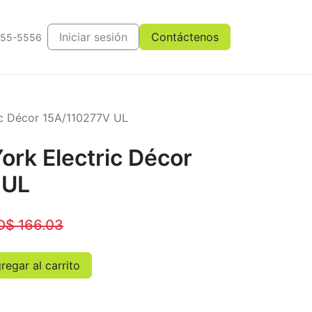
Iniciar sesión
Contáctenos
555-5556
ic Décor 15A/110277V UL
ork Electric Décor
 UL
D$
166.03
egar al carrito