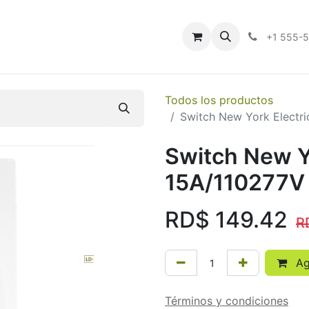
Quiénes Somos
Contáctenos
Ayuda
+1 555-
Todos los productos
Switch New York Electr
Switch New Y
15A/110277V
RD$
149.42
R
Agr
Términos y condiciones