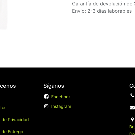
Garantía de devolución de 
Envío: 2-3 días laborables
cenos
Síganos
C
​
Facebook
Instagram
tos
a de Privacidad
Br
a de Entrega
Do