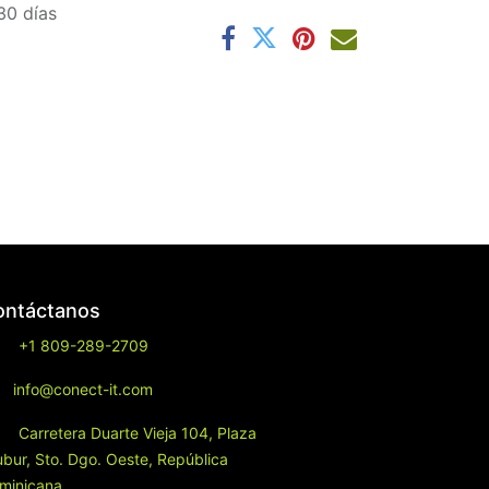
30 días
ontáctanos
+1 809-289-2709
info@conect-it.com
Carretera Duarte Vieja 104, Plaza
ubur, Sto. Dgo. Oeste, República
minicana